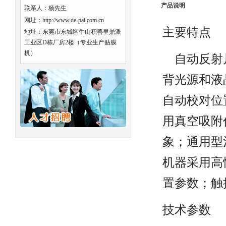
产品说明
联系人：杨先生
网址：http://www.de-pai.com.cn
主要特点
地址：东莞市东城区牛山积善里鼎派
工业区D栋厂房2楼（专业生产贴膜
机）
自动反射片
背光源和液
自动校对位
用真空吸附
象；通用型
机器采用高
置参数；触
技术参数